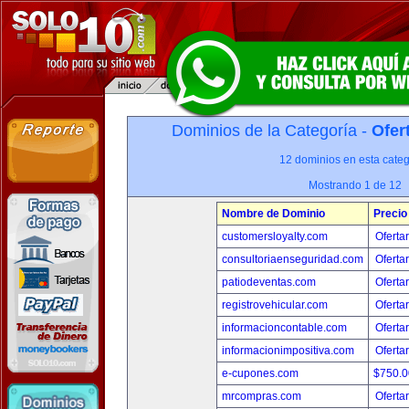
Dominios de la Categoría -
Ofer
12 dominios en esta categ
Mostrando 1 de 12
Nombre de Dominio
Precio
customersloyalty.com
Oferta
consultoriaenseguridad.com
Oferta
patiodeventas.com
Oferta
registrovehicular.com
Oferta
informacioncontable.com
Oferta
informacionimpositiva.com
Oferta
e-cupones.com
$750.
mrcompras.com
Oferta