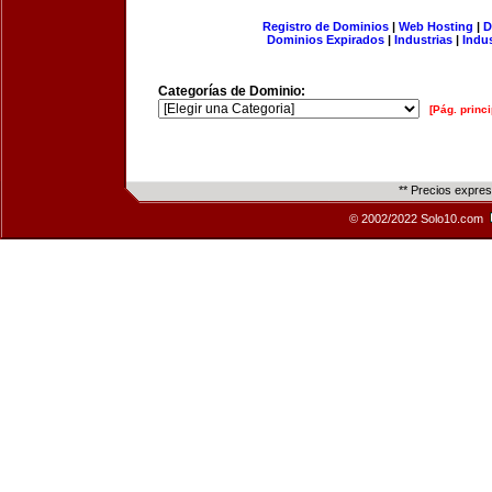
Registro de Dominios
|
Web Hosting
|
D
Dominios Expirados
|
Industrias
|
Indu
Categorías de Dominio:
[Pág. princi
** Precios expre
© 2002/2022 Solo10.com