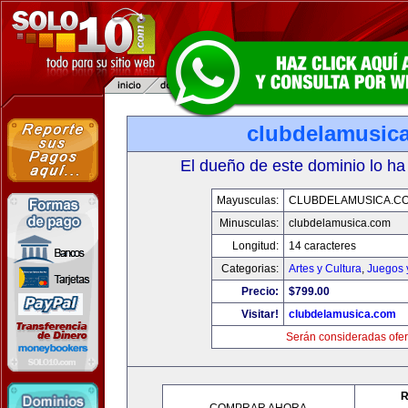
clubdelamusic
El dueño de este dominio lo ha
Mayusculas:
CLUBDELAMUSICA.C
Minusculas:
clubdelamusica.com
Longitud:
14 caracteres
Categorias:
Artes y Cultura
,
Juegos 
Precio:
$799.00
Visitar!
clubdelamusica.com
Serán consideradas ofer
R