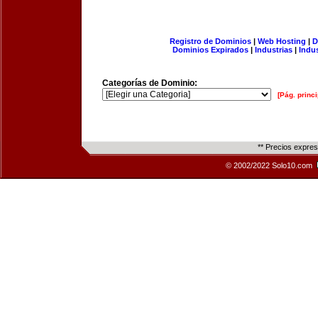
Registro de Dominios
|
Web Hosting
|
D
Dominios Expirados
|
Industrias
|
Indu
Categorías de Dominio:
[Pág. princi
** Precios expre
© 2002/2022 Solo10.com