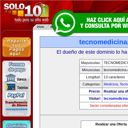
tecnomedicin
El dueño de este dominio lo ha
Mayusculas:
TECNOMEDICI
Minusculas:
tecnomedicina
Longitud:
13 caracteres
Categorias:
Medicina
,
Tecn
Precio:
Realizar una of
Visitar!
tecnomedicin
Serán consideradas ofer
Realizar una Oferta