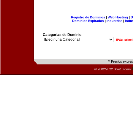
Registro de Dominios
|
Web Hosting
|
D
Dominios Expirados
|
Industrias
|
Indu
Categorías de Dominio:
[Pág. princi
** Precios expre
© 2002/2022 Solo10.com