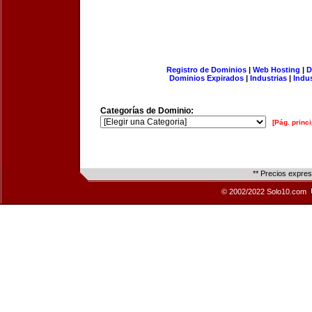
Registro de Dominios
|
Web Hosting
|
D
Dominios Expirados
|
Industrias
|
Indu
Categorías de Dominio:
[Pág. princi
** Precios expre
© 2002/2022 Solo10.com