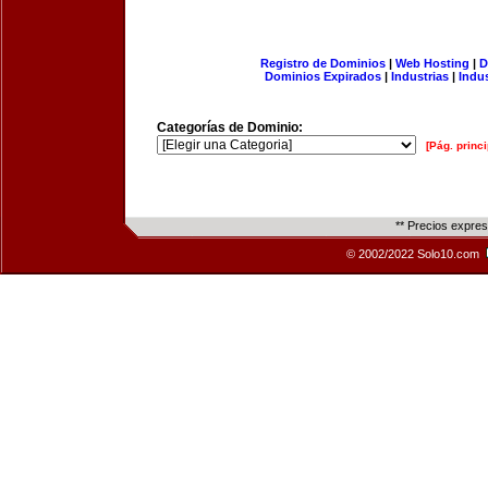
Registro de Dominios
|
Web Hosting
|
D
Dominios Expirados
|
Industrias
|
Indu
Categorías de Dominio:
[Pág. princi
** Precios expre
© 2002/2022 Solo10.com